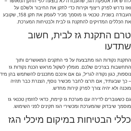
לחדש את אספקת הגז, שהעבודה לא בוצעה לפי התקן המאושר –
ואז נדרש לפרק ריצוף וקירות כדי לתקן את החיבור ולשלם על
העבודה בשנית. טכנאי גז מוסמך מכיר לעומק את תקן 158, שקובע
את הכללים המדויקים להתקנת גז לבית ולבטיחות המערכת.
טרם התקנת גז לבית, חשוב
שתדעו
התקנת נקודות הגז מתבצעת על פי התקנים המאושרים ותוך
התחשבות בצרכים שלכם. מומלץ לשקול מראש הכנת נקודות גז
נוספות, כגון נקודה לגריל, גם אם אינכם מתכננים להשתמש בהן מיד
– כך שבעתיד, אם תרצו לחבר מכשיר נוסף, הצנרת כבר תהיה
מוכנה ולא יהיה צורך לפרק קירות מחדש.
גם כשעוברים לדירה עם מערכת גז קיימת, כדאי להזמין טכנאי גז
מוסמך שיבדוק שהמערכת ומכשירי הגז תקינים לפני השימוש.
כללי הבטיחות במיקום מיכלי הגז