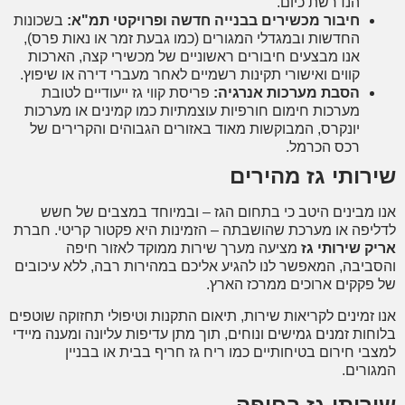
הנדרשת כיום.
חיבור מכשירים בבנייה חדשה ופרויקטי תמ"א:
בשכונות
החדשות ובמגדלי המגורים (כמו גבעת זמר או נאות פרס),
אנו מבצעים חיבורים ראשוניים של מכשירי קצה, הארכות
קווים ואישורי תקינות רשמיים לאחר מעברי דירה או שיפוץ.
הסבת מערכות אנרגיה:
פריסת קווי גז ייעודיים לטובת
מערכות חימום חורפיות עוצמתיות כמו קמינים או מערכות
יונקרס, המבוקשות מאוד באזורים הגבוהים והקרירים של
רכס הכרמל.
רותי גז מהירים
 מבינים היטב כי בתחום הגז – ובמיוחד במצבים של חשש
יפה או מערכת שהושבתה – הזמינות היא פקטור קריטי. חברת
ק שירותי גז
מציעה מערך שירות ממוקד לאזור חיפה
ביבה, המאפשר לנו להגיע אליכם במהירות רבה, ללא עיכובים
פקקים ארוכים ממרכז הארץ.
 זמינים לקריאות שירות, תיאום התקנות וטיפולי תחזוקה שוטפים
חות זמנים גמישים ונוחים, תוך מתן עדיפות עליונה ומענה מיידי
בי חירום בטיחותיים כמו ריח גז חריף בבית או בבניין
ורים.
רותי גז בחיפה