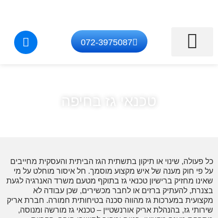
072-3975087
התקנת מערכות גז
איתור דליפת גז
טכנאי גז בצפון
תיקון מוצרי גז
התקנת נקודת גז
טכנאי גז בחיפה
פעולה, שינוי או תיקון בתשתית הגז הביתית והעסקית מחייבים
פי חוק מענה של איש מקצוע מוסמך. חל איסור מוחלט על מי
נו מחזיק ברישיון טכנאי גז בתוקף מטעם משרד האנרגיה לגעת
רת, להעתיק ברזים או לחבר מכשירים, שכן עבודה לא
ועית במערכות גז מהווה סכנה בטיחותית חמורה. חברת אריק
ותי גז, בהנהלת אריק אורנשטיין – טכנאי גז מורשה ומנוסה,