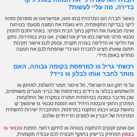
ירה, מה עליי לעשות?
ר חברת הגז המרכזית (כמו פזגז, אמישראגז או סופרגז) מזהה
וי בבדיקה התקופתית, היא נועלת את המונה מטעמי בטיחות
נה מבצעת את התיקון בתוך הבית הפרטי. באחריותכם להזמין
אי פרטי מורשה כמו אריק אורנשטיין. אנו נגיע במהירות, נתקן
הליקוי או הדליפה בצורה תקנית, וננפק לכם אישור תקינות
ם שאותו תציגו לחברת הגז כדי שתפתח לכם את המונה
ש באופן מיידי.
שתי גריל גז למרפסת בקומה גבוהה, האם
ר לחבר אותו לבלון גז נייד?
פי תקן הגז הישראלי, חל איסור חמור להעלות, לאחסן או
תמש בבלוני גז ניידים במרפסות של בנייני מגורים משותפים,
 מדובר בסכנה בטיחותית חמורה במקרה של התלקחות.
רון החוקי והבטוח היחיד הוא הזמנת טכנאי גז שימשוך קו
שת קבוע ויבצע התקנה במרפסת, המחוברת ישירות לתשתית
כזית של הבניין או למונים הדירתיים שלכם.
אתם זקוקים להתקנה בטוחה או לתיקון דחוף, הזמנת
טכנאי גז
ון
המחזיק ברישיון בתוקף תבטיח לכם עבודה מקצועית,