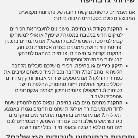
 מעמידים לרשותכם קשת רחבה של פתרונות מקצועיים
וצעים כולם בסטנדרט הגבוה ביותר:
התקנת נקודת גז בחיפה:
מעוניינים להעביר את הכיריים
למיקום חדש במטבח במסגרת שיפוץ? או אולי למשוך קו
קבוע למרפסת השמש לטובת המנגל? אנו מתמחים בתכנון
ופריסת קווי נחושת ממוגנים בצורה אסתטית ובטוחה,
והתקנת נקודות גז חיצוניות ופנימיות בהתאם למרחקי
הבטיחות מהחשמל והניקוזים.
תיקון כיריים גז בחיפה:
הכיריים שלכם סובלים מלהבה
חלשה או מהבהבת? הלהבה נכבית מיד כשאתם עוזבים את
כפתור ההדלקה? אנו מספקים שירותי אבחון ותיקון מהירים
הכוללים ניקוי והחלפת דיזות סתומות, החלפת חיישני
בטיחות (טרמוקופל) פגומים ותיקון מצתים אלקטרוניים
שהפסיקו לעבוד.
התקנת מחמם מים בגז בחיפה:
נמאס לכם להמתין שעות
לדוד השמש בחורף או לגלות שהמים החמים נגמרו באמצע
המקלחת? אנו מתמחים בהתקנת מחממי מים מתקדמים
בגז בשימוש משולב וחכם עם דוד השמש, המבטיחים לכם
מים חמים ללא הגבלה ובאופן מיידי בכל ימות השנה.
רונות בבחירתינו לעבודות הגז שלכם?