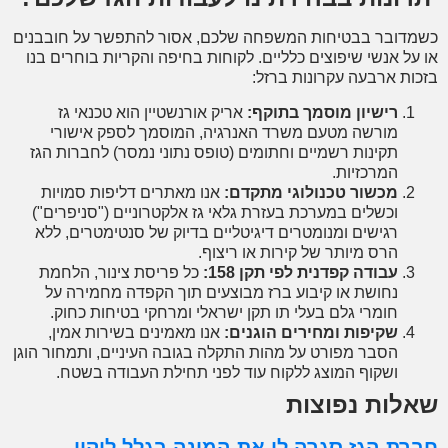
דובר בבטיחות המשפחה שלכם, אסור להתפשר על חובבנים
על אנשי שיפוצים כלליים. לקוחות בחיפה והקריות בוחרים בנו
ות ארבעה עקרונות ברזל:
רישיון מוסמך בתוקף:
אריק אורנשטיין הוא טכנאי גז
מורשה מטעם משרד האנרגיה, המוסמך לספק אישורי
תקינות רשמיים וחתומים (טופס נתוני נמסר) לחברות הגז
המרכזיות.
מכשור טכנולוגי מתקדם:
אנו מאתרים דליפות סמויות
וכשלים במערכת בעזרת גלאי גז אלקטרוניים ("סניפרים")
רגישים ומנומטרים דיגיטליים בדיוק של סנטימטרים, ללא
הרס מיותר של קירות או ריצוף.
עבודה קפדנית לפי תקן 158:
כל פריסת צינור, הלחמת
נחושת או קיבוע ברז מבוצעים תוך הקפדה מחמירה על
חומרי גלם בעלי תו תקן ישראלי ומרחקי בטיחות כחוק.
שקיפות ומחירים הוגנים:
אנו מאמינים בשירות אמין,
הסבר מפורט על מהות התקלה בגובה העיניים, ותמחור הוגן
ושקוף המוצג ללקוח עוד לפני תחילת העבודה בשטח.
לות נפוצות
רת הגז סגרה לי את המונה בגלל ליקוי