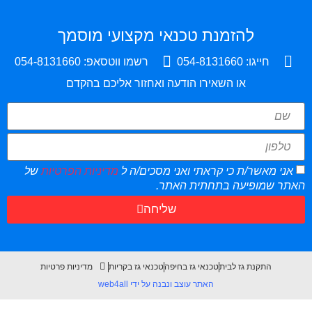
להזמנת טכנאי מקצועי מוסמך
חייגו: 054-8131660
רשמו ווטסאפ: 054-8131660
או השאירו הודעה ואחזור אליכם בהקדם
ני מאשר/ת כי קראתי ואני מסכים/ה ל
מדיניות הפרטיות
של
ר שמופיעה בתחתית האתר.
שליחה
התקנת גז לבית
טכנאי גז בחיפה
טכנאי גז בקריות
מדיניות פרטיות
האתר עוצב ונבנה על ידי web4all