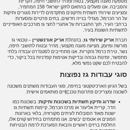
קת מענה מקצועי, בטוח ומהיר לתושבי חיפה, הקריות
והסביבה. אנו פועלים בהתאם לתקן ישראלי 158 המחמיר,
יעים שירותי תשתית ותיקונים מתקדמים לדירות מגורים ותיקות
הר הכרמל, מגדלי בנייה חדשים, בתים פרטיים ומסעדות
בי העיר, תוך התגברות על אתגרי לחצי גז מורכבים האופייניים
תיות השונות בעיר.
רת
אריק שירותי גז
, בהנהלת
אריק אורנשטיין
– טכנאי גז
שה ומיומן, מציעה מענה מקצועי, מהיר ובטוח לתושבי חיפה,
, טירת כרמל והקריות. אנו מתחייבים לסטנדרט עבודה בלתי
שר, זמינות גבוהה ובדיקות אטימות קפדניות בכל ביקור, כדי
טיח לכם שקט נפשי מלא.
גי עבודות גז נפוצות
 הגיוון הארכיטקטוני בחיפה, סוגי העבודות משתנים משכונה
ה ומצריכים פתרונות טכנ虹יים מותאמים אישית:
שדרוג ותיקון תשתיות בשכונות ותיקות:
בשכונות כמו
הדר, קריית אליעזר או מרכז הכרמל, קיימות תשתיות גז
ישנות מאוד הסובלות לעיתים מקורוזיה, בלאי בארונות
המונים או אטמים יבשים. אנו מתמחים בחידוש קווים אלו,
החלפת ברזים ראשיים והבאת המערכת לרמת הבטיחות