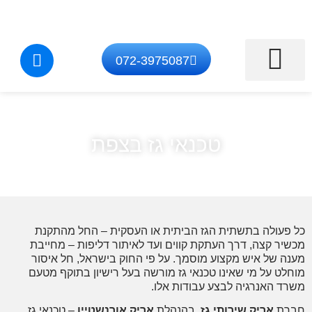
072-3975087
התקנת מערכות גז
איתור דליפת גז
טכנאי גז בצפון
תיקון מוצרי גז
התקנת נקודת גז
טכנאי גז בצפת
פעולה בתשתית הגז הביתית או העסקית – החל מהתקנת
יר קצה, דרך העתקת קווים ועד לאיתור דליפות – מחייבת
ה של איש מקצוע מוסמך. על פי החוק בישראל, חל איסור
לט על מי שאינו טכנאי גז מורשה בעל רישיון בתוקף מטעם
ד האנרגיה לבצע עבודות אלו.
רת
אריק שירותי גז
, בהנהלת
אריק אורנשטיין
– טכנאי גז