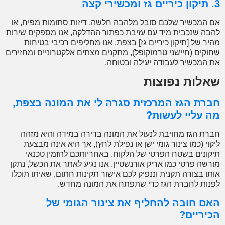
המכשיר שלכם סובל מלהבה חלשה, דיזות סתומות מפיח, או
ה שנכבית מיד עם עזיבת כפתור ההדלקה, אנו מספקים שירות
ר של [תיקון כיריים גז] בצפת. אנו מחליפים רכיבי בטיחות
קים (חיישני טרמוקופל), מתקנים מצתים אלקטרוניים ומחזירים
המכשיר לעבודה יעילה ובטוחה.
לות נפוצות
רת הגז המרכזית סגרה לי את המונה בצפת,
 עליי לעשות?
ת הגז מחויבת לנעול את המונה בדירה במידה והיא מזהה
וי (כמו צינור גומי ישן או נפילת לחץ), אך היא אינה מבצעת
ונים בשטח הפרטי של הלקוח. באחריותכם להזמין טכנאי
שה פרטי כמו אריק אורנשטיין. אנו נגיע לאתר את הכשל, נתקן
ו בצורה תקנית וננפיק לכם אישור תקינות חתום, שאיתו תוכלו
ות לחברת הגז כדי שתפתח את המונה מחדש.
ם חובה להחליף את צינור הגומי של
יריים?