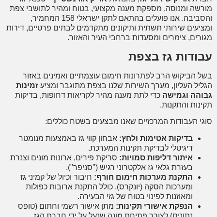
שה ומנוסה, מספקת מענה מקצועי, בטוח ומהיר לתושבי צפת
והסביבה. אנו פועלים בהתאם לתקן ישראלי 158 המחמיר,
יעים שירותי תשתית ותיקונים מתקדמים לבתים פרטיים, דירות
רים, צימרים ומסעדות ברחבי העיר והאזור.
ודות גז בצפת
 הביקוש הרב לפתרונות חימום עוצמתיים ואמינים באזור
יל העליון, מערך השירות שלנו בצפת מתוגבר ומציע
זמינות
הה וגמישה
כדי לתת מענה מהיר לקריאות דחופות, בדיקות
נות והתקנות.
י העבודות המרכזיים שאנו מבצעים בשטח כוללים:
בדיקות אטימות ולחץ:
אבחון קווי גז באמצעות מנומטר
דיגיטלי לבדיקת תקינות המערכת.
איתור דליפות סמויות:
סריקת פירים, ארונות מונים וצנרת
בעזרת גלאי גז אלקטרוני רגיש ("סניפר").
התקנת מערכות חימום חורף:
חיבור וכיול של קמיני גז
ומערכות הסקה (יונקרס), כולל התקנת ארובות כפולות
ומאוזנות לפינוי בטוח של גזי הבעירה.
הנפקת אישורי תקינות:
מתן אישור רשמי וחתום (טופס
נתונים) לצורך פתיחת מונה שנעל על ידי חברת הגז