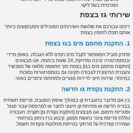
המרכזית בשל ליקוי.
רותי גז בצפת
זנו עבורכם את שלושת השירותים המובילים והמבוקשים ביותר
ם תוכלו להזמין בצפת:
ון מוביל המאפשר לקבל מים חמים ללא הגבלה, באופן מיידי
ובטמפרטורה יציבה ומדויקת, 24 שעות ביממה. אנו מבצעים
קנת מחמם מים בגז] בצפת תוך התאמה מלאה של המכשיר
נרת החיצונית לעבודה תקינה גם בטמפרטורות נמוכות
וחד, שירות חיוני לדירות מגורים ולמתחמי צימרים באזור.
 אם מדובר בהעברת קו במהלך שיפוץ המטבח, פריסת תשתית
ייה חדשה או מתיחת קו חיצוני לחצר או למרפסת עבור מנגל
ריות חימום, אנו מבצעים [התקנת נקודת גז] תקנית. העבודה
לת פריסת צינור נחושת ממוגן, קיבוע ברז ניתוק בטיחותי
ירה קפדנית על מרחקי בטיחות מחלונות ונקודות חשמל.