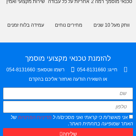
אי מוסמך רמה 2
אחריות על כל עבודה
שירות מקצועי ואמין
ק מעל 10 שנים
מחירים נוחים
עמידה בלוח זמנים
להזמנת טכנאי מקצועי מוסמך
חייגו: 054-8131660
רשמו ווטסאפ: 054-8131660
או השאירו הודעה ואחזור אליכם בהקדם
ני מאשר/ת כי קראתי ואני מסכים/ה ל
מדיניות הפרטיות
של
ר שמופיעה בתחתית האתר.
שליחה