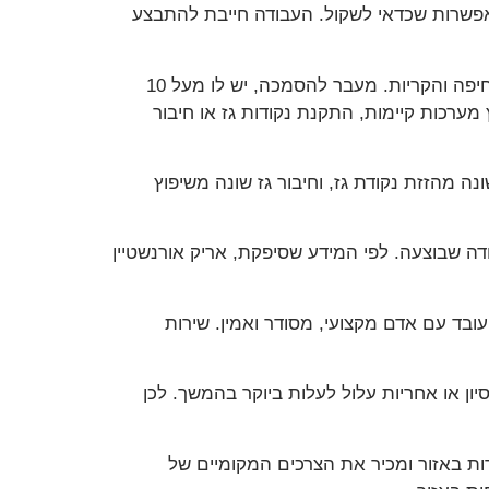
אפשרות שכדאי לשקול. העבודה חייבת להתבצע
אריק אורנשטיין הוא טכנאי גז מוסמך רמה 2, וזהו נתון מרכזי עבור לקוחות שמחפשים שירות מקצועי ואחראי באזור חיפה והקריות. מעבר להסמכה, יש לו מעל 10
מערכות קיימות, התקנת נקודות גז או חיבור
ה מהזזת נקודת גז, וחיבור גז שונה משיפוץ
דה שבוצעה. לפי המידע שסיפקת, אריק אורנשטיין
ובד עם אדם מקצועי, מסודר ואמין. שירות
יון או אחריות עלול לעלות ביוקר בהמשך. לכן
ות באזור ומכיר את הצרכים המקומיים של