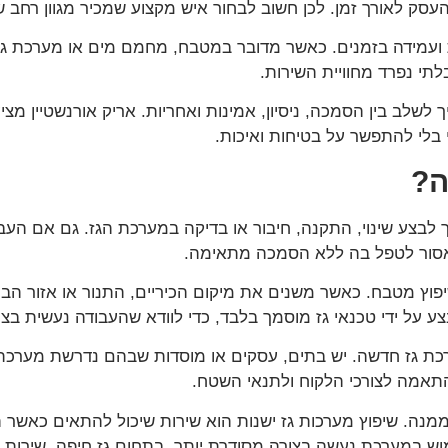
סק לאורך זמן. לכן חשוב לבחור איש מקצוע שמכיר מגוון רחב 
ועמידה בזמנים. כאשר מדובר במטבח, מחמם מים או מערכת גז פ
תי נפרד מחוויית השירות.
ך לשלב בין הסמכה, ניסיון, אמינות ואחריות. אריק אורנשטיין מצ
 בלי להתפשר על בטיחות ואיכות.
ה?
 לבצע שינוי, התקנה, חיבור או בדיקה במערכת הגז. גם אם העבו
שאסור לטפל בה ללא הסמכה מתאימה.
ץ מטבח. כאשר משנים את מיקום הכיריים, התנור או אזור הביש
צע על ידי טכנאי גז מוסמך בלבד, כדי לוודא שהעבודה נעשית בצ
רכת גז חדשה. יש בתים, עסקים או מוסדות שבהם נדרשת מערכ
התאמה לצורכי הלקוח ולתנאי השטח.
מנה. שיפוץ מערכות גז ישנות הוא שירות שיכול להתאים כאשר
וש במערכת נעשה בצורה מסודרת יותר. בתחום גז חיפה, שירות כזה