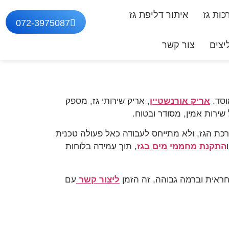
ות גז
איתור דליפת גז
072-3975087
צים
צור קשר
וסד.
אריק אורנשטיין
, אריק שירותי גז, מספק
כת הגז, ולא מתייחס לעבודה כאל פעולה טכנית
ו
התקנת מחממי מים בגז
, תוך עמידה בלוחות
חראית וברמה גבוהה, זה הזמן
ליצור קשר
עם