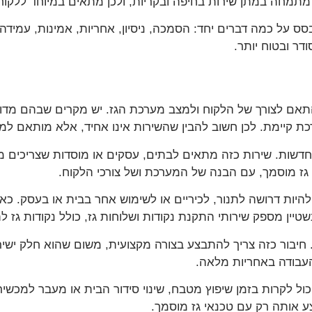
ז מתמחה במתן שירות בחיפה ובקריות, ולכן מתאים במיוחד ללקוח
ס על כמה דברים יחד: הסמכה, ניסיון, אחריות, אמינות, עמידה 
דר ובטוח יותר.
, בהתאם לצורך של הלקוח ולמצב מערכת הגז. יש מקרים שבהם 
רכת קיימת. לכן חשוב להבין שהשירות אינו אחיד, אלא מותאם למ
 חדשות. שירות כזה מתאים לבתים, עסקים או מוסדות שצריכי
 גז מוסמך, עם הבנה של המערכת ושל צורכי הלקוח.
 להיות דרושה לתנור, לכיריים או לשימוש אחר בבית או בעסק. כ
טיין מספק שירותי התקנת נקודות ושלוחות גז, כולל נקודות גז לת
מים. חיבור כזה צריך להתבצע בצורה מקצועית, משום שהוא חלק י
העבודה באחריות מלאה.
יכול לקרות בזמן שיפוץ מטבח, שינוי סידור הבית או מעבר למכש
צע אותה רק עם טכנאי גז מוסמך.