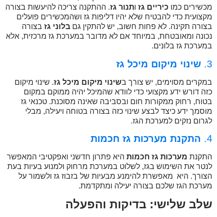
מכשירים כמו
כיריים גז
ו
תנור גז
. ההתקנה צריכה להיעשות בצורה
מקצועית כדי להבטיח שלא יהיו דליפות גז ושהמכשירים פועלים
בצורה תקינה. לא פחות חשוב, יש להתקין גם
בלוני גז
בצורה
נכונה ומאובטחת, במיוחד אם לא מדובר במערכת גז מרכזית, אלא
במערכת גז בלונים.
3.
שינוי מיקום מיכל גז
במקרים מסוימים, יש צורך ב
שינוי מיקום מיכל גז
. שינוי מיקום
כזה דורש ידע מקצועי כדי לוודא שהמיכל יהיה ממוקם במקום
בטוח, רחוק ממקורות חום ובסביבה שאינה מסוכנת. טכנאי גז
מוסמך ידע כיצד לבצע שינוי כזה בצורה בטוחה ויעילה, מבלי
לגרום נזקים למערכת הגז.
4.
התקנת מערכות גז חכמות
התקנת
מערכות גז חכמות
היא פתרון חדשני ואפקטיבי המאפשר
לנטר את השימוש בגז, לשלוט במערכת מרחוק ולמנוע בעיות בעת
הצורך. היא מאפשרת להימנע מבעיות של בזבוז גז ולשמור על
מערכת הגז שלכם בצורה יעילה ומתקדמת.
שלב שלישי: בדיקות והפעלה