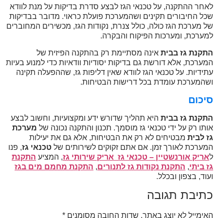
לאחר ההתקנה, על טכנאי הגז לבצע סדרת בדיקות על מנת לוודא
שכל החיבורים תקינים ושהמערכת פועלת כראוי. מדובר בבדיקות
של מערכת הגז כולה, כולל צנרת, נקודות הגז, מכשירים המחוברים
למערכת, ומערכות הפיקוח והבקרה.
התקנת גז בבית
אינה מסתיימת רק בהתקנה הפיזית של
המערכת, אלא דורשת גם בדיקות יסודיות וודאיות כדי למנוע בעיות
עתידיות. על טכנאי הגז לוודא שאין דליפות גז, שההפעלה תקינה
ושהמערכת עומדת בכל דרישות הבטיחות.
סיכום
התקנת גז בבית
היא תהליך שדורש ידע ומקצועיות, וחשוב לבצע
אותו רק על ידי טכנאי גז מוסמך. תכנון והתקנה נכונה של
מערכת
גז לבית
מבטיחים לא רק את הבטיחות, אלא גם את יעילות
המערכת לאורך זמן. אם אתם זקוקים לשירותים של
טכנאי גז
, פנו
ל
אריק אורנשטיין – טכנאי גז אריק שירותי גז
, המציע
התקנת
גז ביתי
,
התקנת נקודות גז לתנורים
,
התקנת מחמם מים בגז
ועוד, בצפון ובכלל.
כתיבת תגובה
האימייל לא יוצג באתר.
שדות החובה מסומנים
*