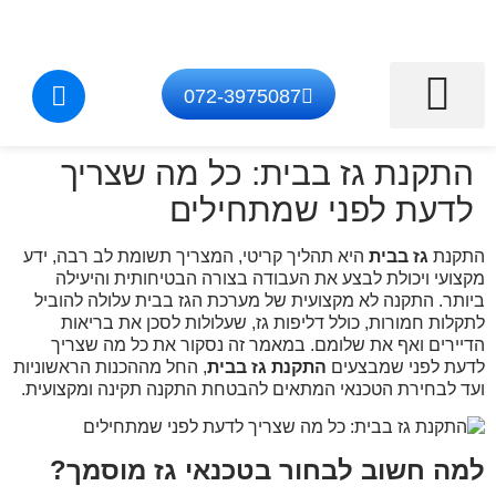
072-3975087
התקנת מערכות גז
איתור דליפת גז
טכנאי גז בצפון
תיקון מוצרי גז
התקנת נקודת גז
התקנת גז בבית: כל מה שצריך
לדעת לפני שמתחילים
התקנת
גז בבית
היא תהליך קריטי, המצריך תשומת לב רבה, ידע
מקצועי ויכולת לבצע את העבודה בצורה הבטיחותית והיעילה
ביותר. התקנה לא מקצועית של מערכת הגז בבית עלולה להוביל
לתקלות חמורות, כולל דליפות גז, שעלולות לסכן את בריאות
הדיירים ואף את שלומם. במאמר זה נסקור את כל מה שצריך
לדעת לפני שמבצעים
התקנת גז בבית
, החל מההכנות הראשוניות
ועד לבחירת הטכנאי המתאים להבטחת התקנה תקינה ומקצועית.
למה חשוב לבחור בטכנאי גז מוסמך?