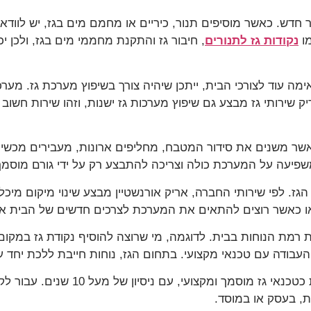
 חדש. כאשר מוסיפים תנור, כיריים או מחמם מים בגז, יש לוודא
מו
נקודות גז לתנורים
, חיבור גז והתקנת מחממי מים בגז, ולכן
 עוד לצורכי הבית, ייתכן שיהיה צורך בשיפוץ מערכת גז. מערכת
ק שירותי גז מבצע גם שיפוץ מערכות גז ישנות, וזהו שירות חש
ת כאשר משנים את סידור המטבח, מחליפים ארונות, מעבירים מכש
שפיעה על המערכת כולה וצריכה להתבצע רק על ידי גורם מוסמך
. לפי שירותי החברה, אריק אורנשטיין מבצע שינוי מיקום מיכלי ג
 או כאשר רוצים להתאים את המערכת לצרכים חדשים של הבית או
רמת הנוחות בבית. לדוגמה, מי שרוצה להוסיף נקודת גז במקו
העבודה עם טכנאי מקצועי. בתחום הגז, נוחות חייבת ללכת יחד ע
ך ומקצועי, עם ניסיון של מעל 10 שנים. עבור לקוחות שמחפשים
ת, בעסק או במוסד.