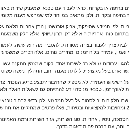
 בחיפה או בקריות, כדאי לעבוד עם טכנאי שמעניק שירות באזור
ז בחיפה ובקריות, ולכן מתאים במיוחד למי שמחפש מענה מקומי, מק
ת. לפי המידע שסיפקת, אריק אורנשטיין נותן אחריות מלאה על כ
חום כזה, אחריות היא לא רק יתרון שיווקי, אלא חלק משמעותי 
לבית צריך לעבוד בצורה מסודרת, להסביר מה הוא עושה, לעמוד 
י ואמין, עמידה בלוח זמנים ומחירים נוחים. אלה דברים שמשפי
וון עבודות גז ולא רק לשירות אחד. לקוח שמזמין התקנה עשוי ל
אשר אותו בעל מקצוע יכול לתת מענה רחב, התהליך נעשה פשוט ונ
 השימוש העתידי. לא מספיק שהחיבור יתבצע ברגע הנוכחי. צר
 לאורך זמן. טכנאי מנוסה יודע להתייחס גם לשאלות האלה ול
בו הלקוח חייב לסמוך על בעל המקצוע. לכן כדאי לבחור טכנאי ע
הסמכה, ניסיון, אחריות, סוג השירות, אזור השירות ורמת האמינ
ר יותר, עם הרבה פחות דאגות בדרך.