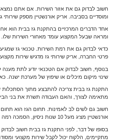
חשוב לבדוק גם את אזור השירות. אם אתם נמצאים
ומוסדיים בסביבה. אריק אורנשטיין מספק שירותי ג
אחד הדברים המרכזיים בהתקנת גז בבית הוא אחריו
ומראה שבעל המקצוע עומד מאחורי השירות שלו. בת
כדאי לבדוק גם את רמת השירות. טכנאי גז שמגיע 
פרטי החברה, אריק שירותי גז מדגיש שירות מקצוע
בנוסף, חשוב לבדוק אם הטכנאי יודע לתת מענה למג
שינוי מיקום מיכלים או שיפוץ של מערכת ישנה. כ
התקנת גז בבית צריכה להתבצע מתוך הסתכלות על
מתאימה לצורך, והאם העבודה תשרת את בני הבית
חשוב גם לשים לב לאמינות. תחום הגז הוא תחום ש
אורנשטיין מציג מעל 10 שנות ניסיון, הסמכה רמה 2 ומחויבות למקצועיות ובטיחות, ואלו פרטים שמחזקים את תחושת הביטחון בבחירה.
בסופו של דבר, לפני התקנת גז בבית חשוב לבדוק 
מתקיימים, הלקוח יכול לקבל שירות מקצועי ומסוד