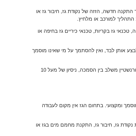
התקנה חדשה, הזזה של נקודת גז, חיבור גז או
 התהליך למורכב או מלחיץ.
 טכנאי גז בקריות, טכנאי כיריים גז בחיפה או
בצע אותן לבד, ואין להסתמך על מי שאינו מוסמך
בסופו של דבר, מי שמורשה לבצע את העבודה הוא טכנאי גז מוסמך, רצוי עם ניסיון, אחריות ושירות מקצועי. אריק אורנשטיין משלב בין הסמכה, ניסיון של מעל 10
סמך ומקצועי. בתחום הגז אין מקום לעבודה
קודת גז, חיבור גז, התקנת מחמם מים בגז או