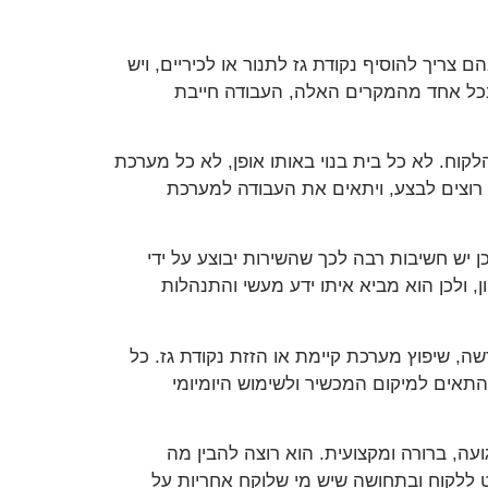
יך להוסיף נקודת גז לתנור או לכיריים, ויש
 בכל אחד מהמקרים האלה, העבודה חייבת
קוח. לא כל בית בנוי באותו אופן, לא כל מערכת
ה רוצים לבצע, ויתאים את העבודה למערכת
 יש חשיבות רבה לכך שהשירות יבוצע על ידי
 המידע שסיפקת, אריק אורנשטיין הוא טכנאי גז מוסמך רמה 2, עם מעל 10 שנות ניסיון, ולכן הוא מביא איתו ידע מעשי והתנהלות
ה, שיפוץ מערכת קיימת או הזזת נקודת גז. כל
להתאים למיקום המכשיר ולשימוש היומיומי
ה, ברורה ומקצועית. הוא רוצה להבין מה
ט ללקוח ובתחושה שיש מי שלוקח אחריות על