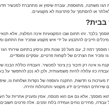
 הגז משתנה, מתווספת, עוברת שיפוץ או מתחברת למכשיר חדש.
 לאלתר או להסתמך על פתרונות לא מקצועיים.
 בבית?
וסמך בלבד. זהו תחום שבו המקצועיות אינה המלצה, אלא תנאי ב
ם מיכלים חייבים להתבצע על ידי איש מקצוע שמכיר את התחום ומ
לפי המידע שסיפקת, אריק אורנשטיין הוא טכנאי גז מוסמך רמה 2, עם מ
 ומכיר את הצרכים של לקוחות פרטיים, עסקיים ומוסדיים.
 גז אינה רק חיבור בין צינור למכשיר. העבודה כוללת הבנה ש
בודה כזו עלולה להיות משמעותית, ולכן לא נכון להתפשר על בע
נת מערכות גז חדשות, התקנה והוספה של נקודות ושלוחות גז, שיפ
הם שירותים המחייבים ידע מקצועי והתנהלות זהירה.
א מוסמך, אלא גם אם הוא מנוסה, אמין ומעניק אחריות על העב
ל עבודה, מחירים נוחים ועמידה בלוח זמנים. אלה פרטים חשובים