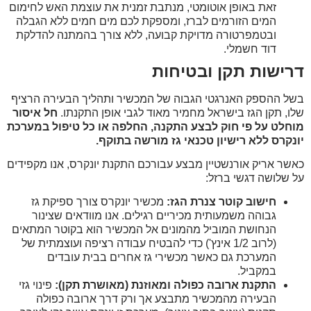
זאת באופן אוטומטי, מנתבת זמנית את עוצמת האש לחימום
המים הזורמים לברז, ומספקת לכם מים חמים ללא הגבלה
ובטמפרטורה מדויקת קבועה, ללא צורך בהמתנה להדלקת
דוד חשמלי.
דרישות תקן ובטיחות
בשל ההספק האנרגטי הגבוה של המכשיר ותהליך הבעירה הרציף
שלו, תקן הגז בישראל מחמיר מאוד לגבי אופן התקנתו.
חל איסור
מוחלט על פי חוק לבצע התקנה, החלפה או כל טיפול במערכת
יונקרס ללא רישיון טכנאי גז מורשה בתוקף.
כאשר אריק אורנשטיין מבצע עבורכם התקנת יונקרס, אנו מקפידים
על שלושה דגשי ברזל:
חישוב קוטר צנרת הגז:
מכשיר יונקרס צורך ספיקת גז
גבוהה משמעותית מכיריים רגילים. אנו מוודאים שצינור
הנחושת המוביל מהמונים אל המכשיר הוא בקוטר המתאים
(לרוב 1/2 אינץ') כדי להבטיח עבודה רציפה ועוצמתית של
המערכת גם כאשר מכשירי גז אחרים בבית עובדים
במקביל.
התקנת ארובה כפולה ומאוזנת (מאושרת תקן):
פינוי גזי
הבעירה מהמכשיר מתבצע אך ורק דרך ארובה כפולה