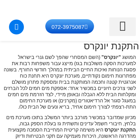
072-3975087
התקנת יונקרס
התקנת מערכות גז
איתור דליפת גז
טכנאי גז בצפון
תיקון מוצרי גז
התקנת נקודת גז
המושג
"יונקרס"
(השם המסחרי שהפך לשם גנרי בישראל
למערכות הסקה משולבות בגז) מייצג עבור משפחות רבות את
פסגת הנוחות ואיכות החיים הביתית במהלך חודשי החורף. בשונה
מפתרונות חימום נקודתיים, מערכת יונקרס היא תחנת כוח
אנרגטית קטנה וחכמה המותקנת בבית ומספקת פתרון מושלם
לשני צרכים חיוניים במכשיר אחד: אספקת מים חמים לכל הברזים
ומקלחות הבית ללא הגבלה ובאופן מיידי, לצד הזרמת מים חמים
במעגל סגור אל הרדיאטורים (מקרנים) או מערכת החימום
התת-רצפתי לצורך חימום אחיד, בריא ונעים של הבית כולו.
מכיוון שמדובר במכשיר מורכב ביותר המשלב בתוכו מערכת מים
בלחץ, חיבורי חשמל עדינים ותשתית גז בעלת הספק גבוה,
התקנת יונקרס
היא משימה קריטית המחייבת הסמכה מקצועית
מהדרגה הראשונה, היכרות מעמיקה עם תקני הבטיחות ודיוק