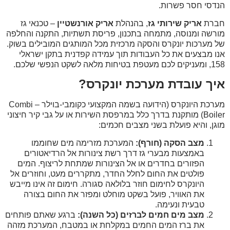
הנדסי חסר פשרות.
חברת
אריק שירותי גז
, בהנהלת
אריק אורנשטיין
– טכנאי גז
מורשה ומנוסה, מתמחה בתכנון, פריסת תשתיות, התקנה והחלפה
של מערכות יונקרס והסקה מרכזית מכל המותגים המובילים בשוק.
אנו מבצעים את כל העבודות תוך עמידה קפדנית בתקן ישראלי
158, ומעניקים לכם מעטפת בטיחות מלאה לשקט הנפשי שלכם.
איך עובדת מערכת יונקרס?
מערכת היונקרס (הידועה בשמה המקצועי כקומבי-בוילר – Combi
Boiler) מותקנת בדרך כלל במרפסת השירות או על גבי קיר חיצוני
מוגן, והיא פועלת בשני מצבים חכמים:
מצב הסקה (חורף):
המערכת מזרימה מים שחוממו
באמצעות מבערי גז דרך רשת צינורות אל הרדיאטורים
הפזורים בחדרים או אל הצינורות שמתחת לריצוף. המים
פולטים את החום לחלל החדר, מתקררים מעט, וחוזרים אל
היונקרס לחימום חוזר בלולאה סגורה. חימום זה אינו מייבש
את האוויר, פועל בשקט מוחלט ומפזר את החום בצורה
טבעית ונעימה.
מצב מים חמים לברזים (כל השנה):
ברגע שאתם פותחים
את ברז המים החמים במקלחת או במטבח, המערכת מזהה