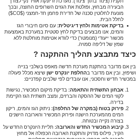
תקנית (צינור בתוך צינור). מערכת זו יונקת אוויר נקי לצורך
הבעירה מבחוץ, ופולטת את הגזים השרופים החוצה, ובכך
מונעת לחלוטין סכנה של חדירת פחמן חד-חמצני ($CO$)
לחלל הבית.
בדיקת אטימות ולחץ דיגיטלית:
עם סיום חיבורי הגז
והמים, אנו מבצעים בדיקת לחץ סטטית במערכת באמצעות
מכשור ייעודי (מנומטר) כדי לוודא אטימות מוחלטת ללא
שמץ של דליפה סמויה.
כיצד מתבצע תהליך ההתקנה ?
בין אם מדובר בהתקנת מערכת חדשה מאפס בשלבי בנייה
ושיפוץ, ובין אם מדובר ב
החלפת יונקרס ישן
שיצא מכלל פעולה
במכשיר חדיש וחסכוני, אנו עובדים לפי שלבים קפדניים:
אבחון התשתית והתאמה:
בדיקת מיקום המכשיר, נגישות
לקווי המים של ההסקה והברזים, ומצב תשתית הגז הקיימת
בדירה.
פירוק בטוח (במקרה של החלפה):
ניתוק הגז והמים, ריקון
המים מהמערכת הישנה ופירוק המכשיר והארובה הישנים
בצורה נקייה ובטוחה.
קיבוע המכשיר החדש והארובה:
תליית היונקרס החדש על
הקיר, פילוס מדויק והתקנת הארובה הכפולה אל מחוץ