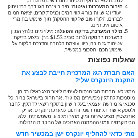
למבנה לפי מרחקי הבטיחות הנדרשים מחלונות.
חיבור המערכות ואיטום:
חיבור צנרת הגז דרך ברז ניתוק
ייעודי ונגיש, וחיבור 4 קווי המים (כניסת קרים, יציאת חמים
לברזים, הלוך ושוב של קווי ההסקה) תוך שימוש בחומרי
איטום איכותיים.
מילוי המערכת, בדיקה והפעלה:
מילוי מים בלחץ הנכון
במערכת ההסקה (לרוב סביב $1.5$ בר), ביצוע בדיקת
אטימות גז חובה, כיוון עוצמת הלהבה והדרכת הלקוח על
שימוש חכם וחסכוני במכשיר.
שאלות נפוצות
האם חברת הגז המרכזית חייבת לבצע את
התקנת היונקרס שלי?
ממש לא. חברות הגז מנסות לעיתים ליצור מצג כאילו רק הן
מוסמכות להתקין מכשירים מסוג זה, אך החוק בישראל ברור: כל
טכנאי גז מורשה ועצמאי בעל רישיון בתוקף רשאי להתקין, לחבר
ולספק אישור תקינות רשמי וחתום למערכת יונקרס. אריק
אורנשטיין מציע שירות זמין, מהיר ומקצועי משמעותית, ללא
הבירוקרטיה וזמני ההמתנה הארוכים של החברות הגדולות.
מתי כדאי להחליף יונקרס ישן במכשיר חדש