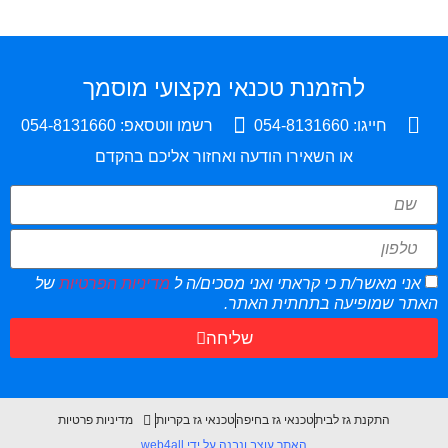
להזמנת טכנאי מקצועי מוסמך
חייגו: 054-8131660
רשמו ווטסאפ: 054-8131660
או השאירו הודעה ואחזור אליכם בהקדם
אני מאשר/ת כי קראתי ואני מסכים/ה ל
מדיניות הפרטיות
של
האתר שמופיעה בתחתית האתר.
שליחה
התקנת גז לבית
טכנאי גז בחיפה
טכנאי גז בקריות
מדיניות פרטיות
האתר עוצב ונבנה על ידי web4all