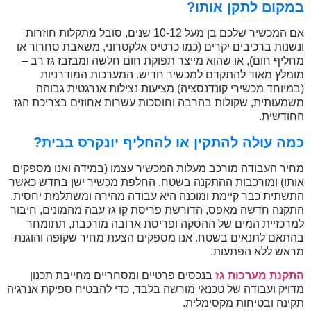
במקום לתקן אותו?
אם המכשיר שלכם בן מעל 10-12 שנים, סובל מתקלות חוזרות
ונשנות ברכיבים יקרים (כמו כרטיס אלקטרוני, משאבת סחרור או
מחליף חום), או שהוא מייצר תפוקת חום חלשה ומבזבז גז רב –
מומלץ מאוד להתקדם למכשיר חדיש. המערכות המודרניות
(במיוחד מכשירי קונדנסציה) מציעות נצילות אנרגטית גבוהה
משמעותית, שקולות בהרבה וחוסכות עשרות אחוזים בצריכת הגז
החודשית.
כמה עולה להתקין או להחליף יונקרס בבית?
מחיר העבודה מורכב מעלות המכשיר עצמו (במידה ואנו מספקים
אותו) ומורכבות ההתקנה בשטח. החלפת מכשיר ישן בחדש כאשר
התשתית כבר קיימת ומוכנה היא עבודה מהירה ומשתלמת יחסית.
התקנה חדשה מאפס, הדורשת פריסת קו גז עבה מהמונים, חיבור
למרכזיית המים של ההסקה ופריסת ארובה מורכבת, תתומחר
בהתאם לתנאים בשטח. אנו מספקים הצעת מחיר שקופה והוגנת
מראש ללא הפתעות.
התקנת מערכות גז
בנכסים פרטיים ומסחריים מחייבת תכנון
מדויק ועבודה של טכנאי מורשה בלבד, כדי להבטיח ספיקת אנרגיה
תקינה ובטיחות מקסימלית.