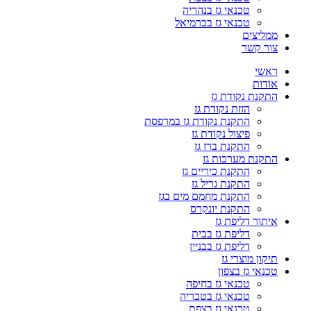
טכנאי גז בנהריה
טכנאי גז בכרמיאל
ממליצים
צור קשר
ראשי
אודות
התקנת נקודת גז
הזזת נקודת גז
התקנת נקודת גז במרפסת
פיצול נקודת גז
התקנת ברז גז
התקנת מערכות גז
התקנת כיריים גז
התקנת גריל גז
התקנת מחמם מים בגז
התקנת יונקרס
איתור דליפת גז
דליפת גז בבית
דליפת גז בבניין
תיקון מוצרי גז
טכנאי גז בצפון
טכנאי גז בחיפה
טכנאי גז בטבריה
טכנאי גז בצפת