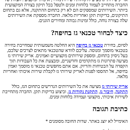
החברה מתחייב לעמוד בלוחות זמנים ולטפל בכל תיקון בצורה המקצועית
ביותר. השירותים שמספקים הם לא רק בתחום ההתקנה, אלא גם בתחום
התיקונים, בדיקות תקן ואחריות מלאה. החברה מספקת את השירותים
שלה בצורה נוחה, כולל זמינות גבוהה ומחירים הוגנים.
כיצד לבחור טכנאי גז בחיפה?
לסיום, בחירת
טכנאי גז בחיפה
היא החלטה משמעותית שמחייבת בחירה
בטכנאי מוסמך ומנוסה. עליכם לוודא שהטכנאי מתאים לצרכים שלכם,
בעל ניסיון בתחום, ומספק שירותים מקצועיים ואמינים. אריק שירותי גז
מציעה פתרונות גז מתקדמים וחדשניים, ומבצעת את כל העבודות תוך
הקפדה על הבטיחות והדיוק. אם אתם מחפשים טכנאי גז מוסמך ואמין
בחיפה, אל תהססו לפנות לאריק שירותי גז לקבלת שירות איכותי ואחריות
מלאה.
אריק שירותי גז
מציעה את כל השירותים הנדרשים בתחום הגז, כולל
התקנה
,
חיבור גז
,
התקנת נקודות גז
, וביצוע בדיקות תקן. החברה מתחייבת
לשירות איכותי, מקצועי ועמידה בלוחות זמנים.
כתיבת תגובה
האימייל לא יוצג באתר.
שדות החובה מסומנים
*