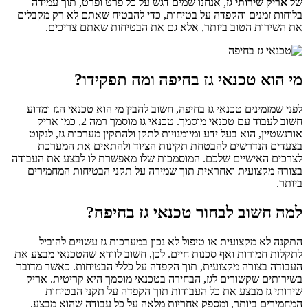
של
אריק שירותי גז
, אנחנו שמים דגש על כל פרט ופרט, תוך עמידה
בלוחות זמנים והקפדה על בטיחות, כדי להבטיח שאתם לא רק מקבלים
את השירות הטוב ביותר, אלא גם את הבטיחות שאתם צריכים.
מי הוא טכנאי גז בחיפה ומה תפקידו?
לפני שמזמינים טכנאי גז בחיפה, חשוב להבין מי הוא טכנאי הגז ומדוע
חשוב לעבוד עם טכנאי מוסמך. טכנאי גז מוסמך רמה 2, כמו אריק
אורנשטיין, הוא בעל ידע ומיומנויות לתקן ולהתקין מערכות גז, לנקוט
בצעדים הנדרשים להבטחת תקינות הציוד ולהתאים את המערכת
לצרכים האישיים שלכם. המוסמכות שלו מאפשרת לו לבצע את העבודה
בצורה מקצועית ואחראית תוך שמירה על תקני הבטיחות המחמירים
ביותר.
למה חשוב לבחור טכנאי גז בחיפה?
התקנה לא מקצועית או טיפול לא נכון במערכות גז עשויים להוביל
לתקלות חמורות ואף סכנות חיים. לכן, חשוב לוודא שהטכנאי מבצע את
העבודה בצורה מקצועית, תוך הקפדה על כללי הבטיחות. כאשר מדובר
בשירותים שקשורים לגז, הבחירה בטכנאי מוסמך היא קריטית. אריק
שירותי גז מבצע את כל העבודות תוך הקפדה על תקני הבטיחות
המחמירים ביותר, ומספק אחריות מלאה על כל עבודה שהוא מבצע.