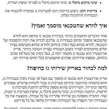
שינוי מיקום מיכלי גז
: שינוי מיקום מיכלי גז לצורכי שיפוץ ושדרוג.
בדיקות תקן
: ביצוע בדיקות תקן למערכות גז במטרה להבטיח את
הבטיחות והתקינות שלהן.
איך לוודא שהטכנאי מוסמך ואמין?
אחד הדברים החשובים ביותר בבחירת טכנאי גז בחיפה הוא לוודא
שהטכנאי מוסמך ומיומן בעבודות גז. עליכם לבדוק את רמת ההסמכה של
הטכנאי, לוודא שהוא בעל ניסיון בתחום ולוודא שהוא משתמש בציוד
וכלים מתקדמים לצורך ביצוע העבודה בצורה הטובה ביותר. אריק
אורנשטיין הוא טכנאי גז מוסמך רמה 2, בעל ניסיון של מעל 10 שנים
בתחום, ומספק שירותים אמינים ומקצועיים בכל תחום שירותי הגז.
למה לבחור באריק שירותי גז בחיפה?
אריק אורנשטיין הוא טכנאי גז מוסמך עם מעל 10 שנות ניסיון בעבודות גז,
והוא מתמחה בהתקנה ובתיקון מערכות גז עבור לקוחות פרטיים ועסקיים
בחיפה ובקריות. השירותים שהוא מספק כוללים התקנת מערכות גז
חדשות, התקנת נקודות גז, שינוי מיקום מיכלי גז, שיפוץ מערכות גז ישנות,
ועוד. החברה מספקת גם שירותי אחריות על כל עבודה, ומבצעת את כל
העבודות תוך הקפדה על הבטיחות ואחריות מלאה על כל פרויקט.
אריק שירותי גז מציע ללקוחותיו שירות מהיר, איכותי ומקצועי. הצוות של