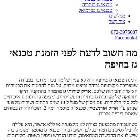
טכנאי גז בנהריה
טכנאי גז בכרמיאל
ממליצים
צור קשר
072-3975087
Facebook-f
מה חשוב לדעת לפני הזמנת טכנאי
גז בחיפה
הזמנת
טכנאי גז בחיפה
היא לא עניין של מה בכך. מדובר בעבודה
שמצריכה מקצועיות גבוהה וביצוע מדויק, על מנת להבטיח את הבטיחות
האישית והביתית שלכם.
אריק שירותי גז
מתמחה בהתקנה, תיקון
ותחזוקה של מערכות גז ביתיות ותעשייתיות, ומציעה פתרונות גז איכותיים
לכל סוגי הלקוחות. עם ניסיון של מעל ל-10 שנים בתחום ושירות מקצועי
שניתן ע"י
אריק אורנשטיין
, טכנאי גז מוסמך רמה 2, תוכלו להיות בטוחים
שאתם בידיים טובות.
כשהעבודה מתבצעת בצורה לא מקצועית או ללא אישור, היא עלולה
להוביל לסיכונים חמורים, לכן חשוב לבחור טכנאי גז מוסמך ומנוסה, כזה
שיש לו את ההכשרה המתאימה, הידע הנדרש וניסיון בשטח. בשירותים