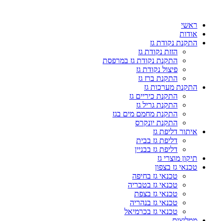
דלג
לתוכן
ראשי
אודות
התקנת נקודת גז
הזזת נקודת גז
התקנת נקודת גז במרפסת
פיצול נקודת גז
התקנת ברז גז
התקנת מערכות גז
התקנת כיריים גז
התקנת גריל גז
התקנת מחמם מים בגז
התקנת יונקרס
איתור דליפת גז
דליפת גז בבית
דליפת גז בבניין
תיקון מוצרי גז
טכנאי גז בצפון
טכנאי גז בחיפה
טכנאי גז בטבריה
טכנאי גז בצפת
טכנאי גז בנהריה
טכנאי גז בכרמיאל
ממליצים