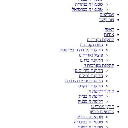
טכנאי גז בנהריה
טכנאי גז בכרמיאל
ממליצים
צור קשר
ראשי
אודות
התקנת נקודת גז
הזזת נקודת גז
התקנת נקודת גז במרפסת
פיצול נקודת גז
התקנת ברז גז
התקנת מערכות גז
התקנת כיריים גז
התקנת גריל גז
התקנת מחמם מים בגז
התקנת יונקרס
איתור דליפת גז
דליפת גז בבית
דליפת גז בבניין
תיקון מוצרי גז
טכנאי גז בצפון
טכנאי גז בחיפה
טכנאי גז בטבריה
טכנאי גז בצפת