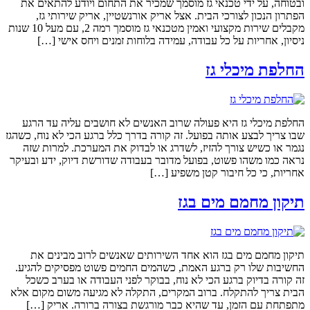
ובטוחה, על ידי טכנאי גז מוסמך שמכיר את התחום ויודע להתאים את
הפתרון הנכון לצורכי הבית. אצל אריק אורנשטיין, אריק שירותי גז,
מקבלים שירות מקצועי ואמין מטכנאי גז מוסמך רמה 2, עם מעל 10 שנות
ניסיון, אחריות על כל עבודה, עמידה בלוחות זמנים ויחס אישי […]
החלפת מיכלי גז
החלפת מיכלי גז היא פעולה שרוב האנשים לא חושבים עליה עד הרגע
שבו צריך לבצע אותה בפועל. זה קורה בדרך כלל ברגע הכי לא נוח, כשהגז
נגמר או כשיש צורך להזיז, לשדרג או לבדוק את המערכת. למרות שזה
נראה כמו משהו פשוט, בפועל מדובר בעבודה שדורשת דיוק, ידע ובעיקר
אחריות, כי כל חיבור קטן משפיע […]
תיקון מחמם מים בגז
תיקון מחמם מים בגז הוא אחד השירותים שאנשים לרוב מבינים את
החשיבות שלו רק ברגע האמת, כשהמים החמים פשוט מפסיקים להגיע.
זה קורה בדיוק ברגע הכי לא נוח, בבוקר לפני העבודה או בערב כשכל
הבית צריך להתקלח. ברוב המקרים, התקלה לא מגיעה משום מקום אלא
מתפתחת עם הזמן, עד שהיא כבר מורגשת בצורה ברורה. אריק […]