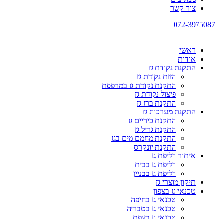
צור קשר
072-3975087
ראשי
אודות
התקנת נקודת גז
הזזת נקודת גז
התקנת נקודת גז במרפסת
פיצול נקודת גז
התקנת ברז גז
התקנת מערכות גז
התקנת כיריים גז
התקנת גריל גז
התקנת מחמם מים בגז
התקנת יונקרס
איתור דליפת גז
דליפת גז בבית
דליפת גז בבניין
תיקון מוצרי גז
טכנאי גז בצפון
טכנאי גז בחיפה
טכנאי גז בטבריה
טכנאי גז בצפת