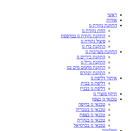
דלג
לתוכן
ראשי
אודות
התקנת נקודת גז
הזזת נקודת גז
התקנת נקודת גז במרפסת
פיצול נקודת גז
התקנת ברז גז
התקנת מערכות גז
התקנת כיריים גז
התקנת גריל גז
התקנת מחמם מים בגז
התקנת יונקרס
איתור דליפת גז
דליפת גז בבית
דליפת גז בבניין
תיקון מוצרי גז
טכנאי גז בצפון
טכנאי גז בחיפה
טכנאי גז בטבריה
טכנאי גז בצפת
טכנאי גז בנהריה
טכנאי גז בכרמיאל
ממליצים